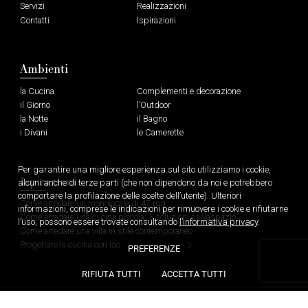
Servizi
Realizzazioni
Contatti
Ispirazioni
Ambienti
la Cucina
Complementi e decorazione
il Giorno
l’Outdoor
la Notte
il Bagno
i Divani
le Camerette
Per garantire una migliore esperienza sul sito utilizziamo i cookie,
Ispirazioni
alcuni anche di terze parti (che non dipendono da noi e potrebbero
comportare la profilazione delle scelte dell’utente). Ulteriori
Come arredare un monolocale di 47 mq
informazioni, comprese le indicazioni per rimuovere i cookie e rifiutarne
Come arredare una cucina piccola: 5 soluzioni salvaspazio
l’uso, possono essere trovate consultando
l’informativa privacy
.
Come arredare una villa in stile contemporaneo
Progettare la cucina con isola e tavolo integrato
PREFERENZE
RIFIUTA TUTTI
ACCETTA TUTTI
Erreci S.r.l. © 2026 — Tutti i diritti riservati — P. IVA 01619780131