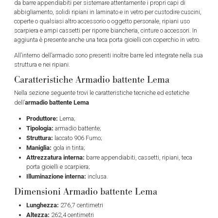
da barre appendiabiti per sistemare attentamente i propri capi di
abbigliamento, solidi ripiani in laminato e in vetro per custodire cuscini,
coperte o qualsiasi altro accessorio o oggetto personale, ripiani uso
scarpiera e ampi cassetti per riporre biancheria, cinture o accessori. In
aggiunta è presente anche una teca porta gioielli con coperchio in vetro.
All’interno dell’armadio sono presenti inoltre barre led integrate nella sua
struttura e nei ripiani.
Caratteristiche Armadio battente Lema
Nella sezione seguente trovi le caratteristiche tecniche ed estetiche
armadio battente Lema
dell’
Produttore:
Lema;
Tipologia:
armadio battente;
Struttura:
laccato 906 Fumo;
Maniglia:
gola in tinta;
Attrezzatura interna:
barre appendiabiti, cassetti, ripiani, teca
porta gioielli e scarpiera;
Illuminazione interna:
inclusa.
Dimensioni Armadio battente Lema
Lunghezza:
276,7 centimetri
Altezza:
262,4 centimetri