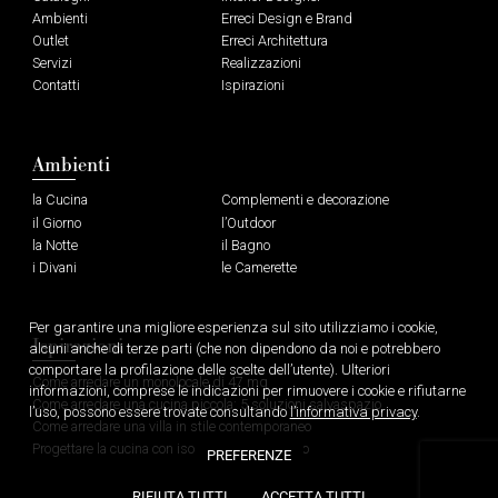
Ambienti
Erreci Design e Brand
Outlet
Erreci Architettura
Servizi
Realizzazioni
Contatti
Ispirazioni
Ambienti
la Cucina
Complementi e decorazione
il Giorno
l’Outdoor
la Notte
il Bagno
i Divani
le Camerette
Per garantire una migliore esperienza sul sito utilizziamo i cookie,
Ispirazioni
alcuni anche di terze parti (che non dipendono da noi e potrebbero
comportare la profilazione delle scelte dell’utente). Ulteriori
Come arredare un monolocale di 47 mq
informazioni, comprese le indicazioni per rimuovere i cookie e rifiutarne
Come arredare una cucina piccola: 5 soluzioni salvaspazio
l’uso, possono essere trovate consultando
l’informativa privacy
.
Come arredare una villa in stile contemporaneo
Progettare la cucina con isola e tavolo integrato
PREFERENZE
RIFIUTA TUTTI
ACCETTA TUTTI